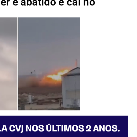
r é abatido e cai no