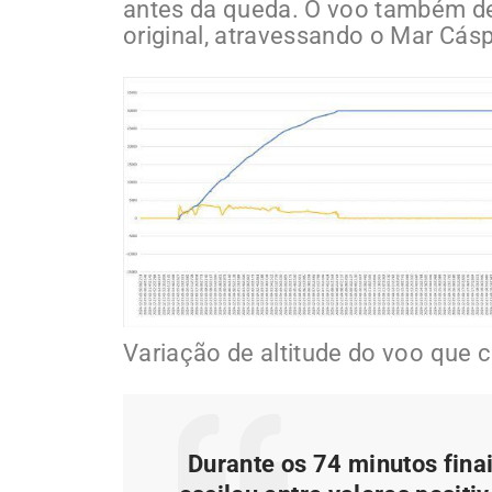
antes da queda. O voo também de
original, atravessando o Mar Cás
Variação de altitude do voo que 
Durante os 74 minutos fina