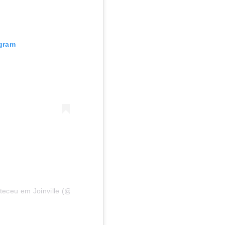
agram
eceu em Joinville (@aconteceuemjoinville)