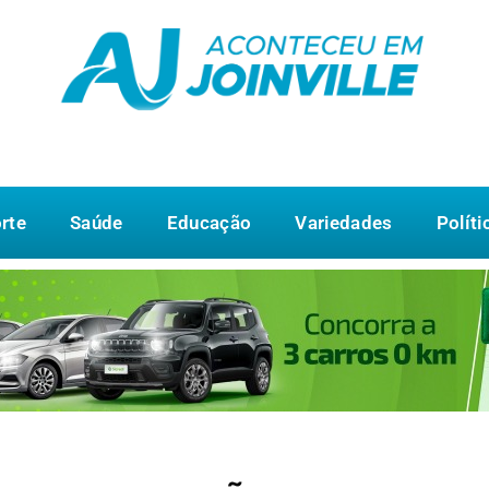
rte
Saúde
Educação
Variedades
Políti