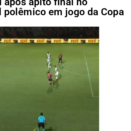
 após apito final no
ol polêmico em jogo da Copa