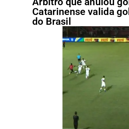
Árbitro que anulou gol
Catarinense valida g
do Brasil