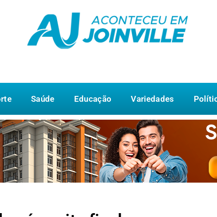
rte
Saúde
Educação
Variedades
Políti