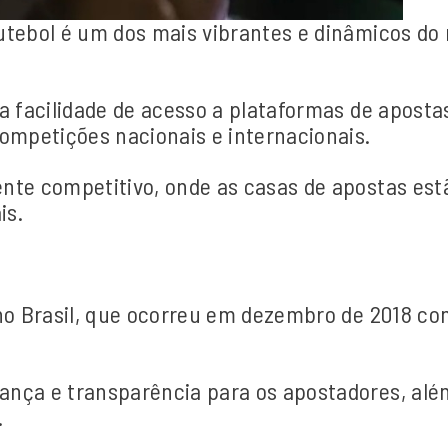
futebol é um dos mais vibrantes e dinâmicos d
a facilidade de acesso a plataformas de apostas
ompetições nacionais e internacionais.
ente competitivo, onde as casas de apostas es
is.
no Brasil, que ocorreu em dezembro de 2018 com
nça e transparência para os apostadores, alé
.