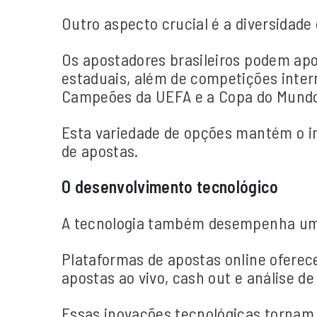
Outro aspecto crucial é a diversidade
Os apostadores brasileiros podem apo
estaduais, além de competições inter
Campeões da UEFA e a Copa do Mund
Esta variedade de opções mantém o i
de apostas.
O desenvolvimento tecnológico
A tecnologia também desempenha um 
Plataformas de apostas online oferec
apostas ao vivo, cash out e análise d
Essas inovações tecnológicas tornam 