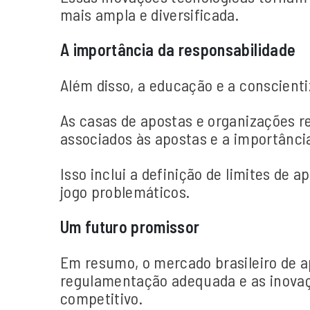
mais ampla e diversificada.
A importância da responsabilidade
Além disso, a educação e a conscien
As casas de apostas e organizações 
associados às apostas e a importânci
Isso inclui a definição de limites de
jogo problemáticos.
Um futuro promissor
Em resumo, o mercado brasileiro de a
regulamentação adequada e as inovaç
competitivo.