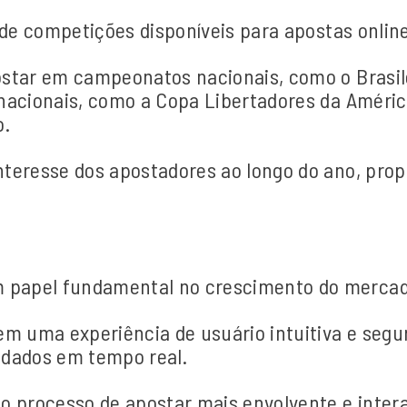
 de competições disponíveis para apostas onlin
star em campeonatos nacionais, como o Brasil
nacionais, como a Copa Libertadores da Améric
o.
nteresse dos apostadores ao longo do ano, pro
papel fundamental no crescimento do mercado 
em uma experiência de usuário intuitiva e se
e dados em tempo real.
o processo de apostar mais envolvente e intera