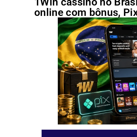
1Win cassino no Bras
online com bônus, Pix