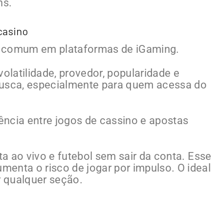
ns.
casino
a comum em plataformas de iGaming.
volatilidade, provedor, popularidade e
busca, especialmente para quem acessa do
vência entre jogos de cassino e apostas
ta ao vivo e futebol sem sair da conta. Esse
enta o risco de jogar por impulso. O ideal
r qualquer seção.