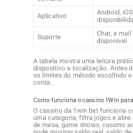
Android, iO
Aplicativo
disponibilid
Chat, e mail
Suporte
disponível
A tabela mostra uma leitura prá
dispositivo e localização. Antes de
os limites do método escolhido e
conta.
Como funciona o cassino 1Win para 
O cassino da 1win bet funciona c
uma categoria, filtra jogos e abre 
de mesa, game shows, cassino ao
pode mostrar saldo real, saldo de