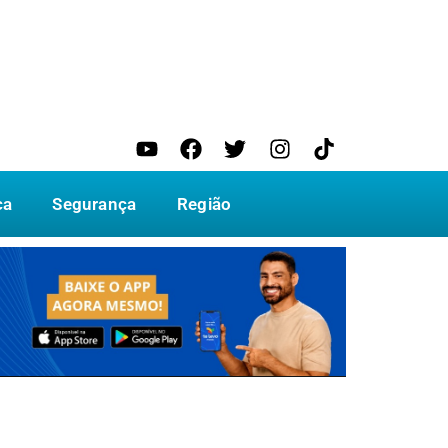
ca
Segurança
Região