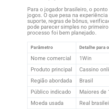
Para o jogador brasileiro, o pont
jogos. O que pesa na experiência
suporte, regras de bônus, verifi
pode parecer simples no primeiro
processo foi bem planejado.
Parâmetro
Detalhe para o
Nome comercial
1Win
Produto principal
Cassino onl
Região abordada
Brasil
Público indicado
Maiores de 
Moeda usada
Real brasil