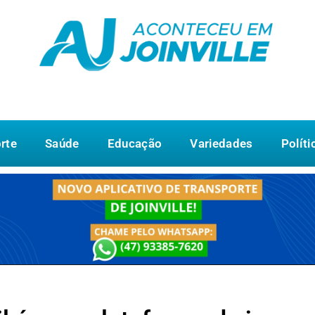
rte
Saúde
Educação
Variedades
Políti