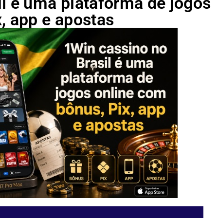
il é uma plataforma de jogos
, app e apostas