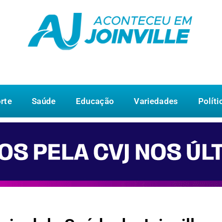
rte
Saúde
Educação
Variedades
Políti