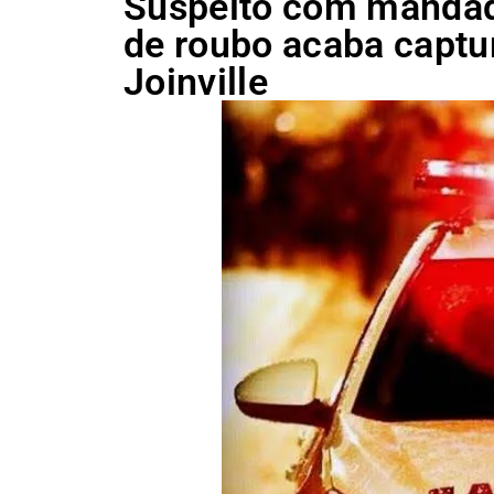
Suspeito com mandado
de roubo acaba captu
Joinville