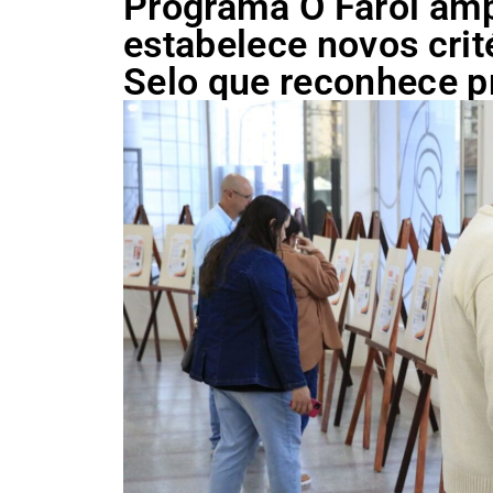
Programa O Farol amp
estabelece novos crit
Selo que reconhece p