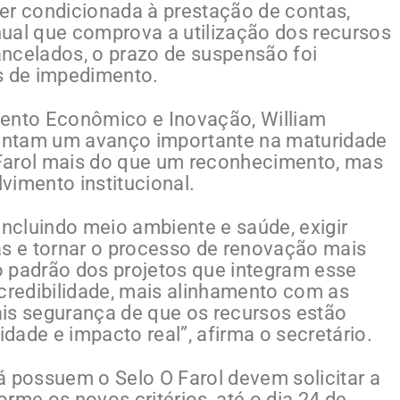
er condicionada à prestação de contas,
ual que comprova a utilização dos recursos
ncelados, o prazo de suspensão foi
s de impedimento.
mento Econômico e Inovação, William
esentam um avanço importante na maturidade
Farol mais do que um reconhecimento, mas
vimento institucional.
incluindo meio ambiente e saúde, exigir
as e tornar o processo de renovação mais
o padrão dos projetos que integram esse
 credibilidade, mais alinhamento com as
is segurança de que os recursos estão
ade e impacto real”, afirma o secretário.
á possuem o Selo O Farol devem solicitar a
rme os novos critérios, até o dia 24 de