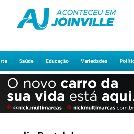
rte
Saúde
Educação
Variedades
Políti