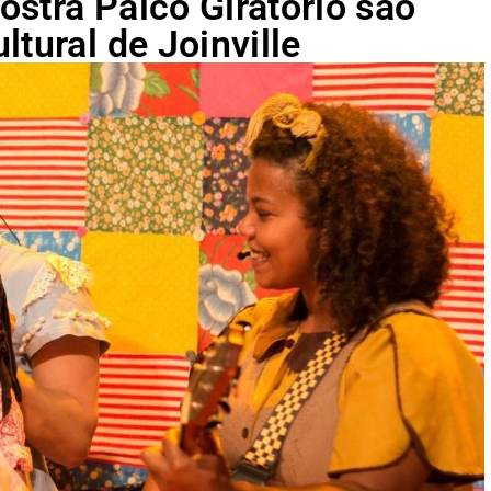
stra Palco Giratório são
tural de Joinville