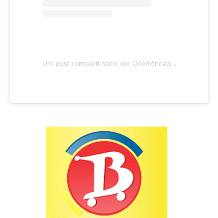
Um post compartilhado por Ocorrências Joinville (@oco