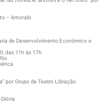
 faz florescer árvores e o fiel Shiro” por
ito – Amorabi
etaria de Desenvolvimento Econômico e
0, das 11h às 17h
Rio
mérica
ua” por Grupo de Teatro Libração
Glória