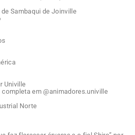
 de Sambaqui de Joinville
o
os
érica
 Univille
o completa em @animadores.univille
ustrial Norte