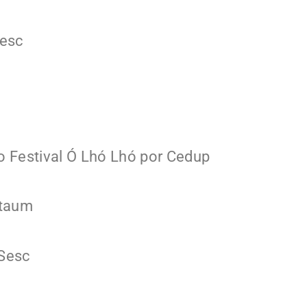
Sesc
 Festival Ó Lhó Lhó por Cedup
Itaum
 Sesc