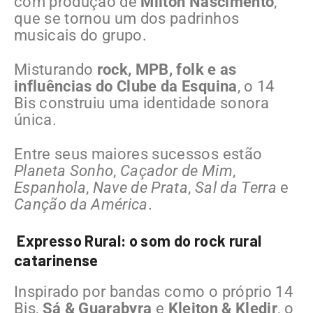
com produção de
Milton Nascimento
,
que se tornou um dos padrinhos
musicais do grupo.
Misturando
rock, MPB, folk e as
influências do Clube da Esquina
, o 14
Bis construiu uma identidade sonora
única.
Entre seus maiores sucessos estão
Planeta Sonho
,
Caçador de Mim
,
Espanhola
,
Nave de Prata
,
Sal da Terra
e
Canção da América
.
Expresso Rural: o som do rock rural
catarinense
Inspirado por bandas como o próprio 14
Bis,
Sá & Guarabyra
e
Kleiton & Kledir
, o