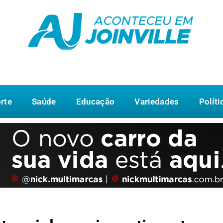
rte
Saúde
Educação
Variedades
Políti