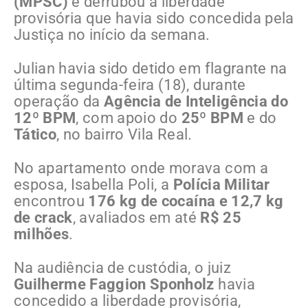
(MPSC)
e derrubou a liberdade
provisória que havia sido concedida pela
Justiça no início da semana.
Julian havia sido detido em flagrante na
última segunda-feira (18), durante
operação da
Agência de Inteligência do
12º BPM
, com apoio do
25º BPM
e do
Tático
, no bairro Vila Real.
No apartamento onde morava com a
esposa, Isabella Poli, a
Polícia Militar
encontrou
176 kg de cocaína e 12,7 kg
de crack
, avaliados em até
R$ 25
milhões
.
Na audiência de custódia, o juiz
Guilherme Faggion Sponholz
havia
concedido a liberdade provisória,