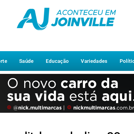
rte
Saúde
Educação
Variedades
Políti