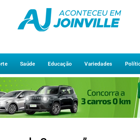
rte
Saúde
Educação
Variedades
Políti