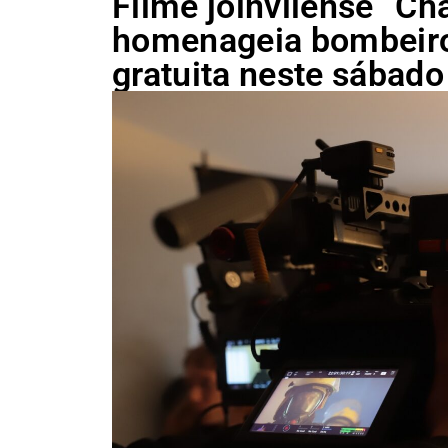
Filme joinvilense “C
homenageia bombeiros
gratuita neste sábado