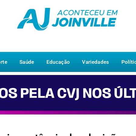
rte
Saúde
Educação
Variedades
Políti