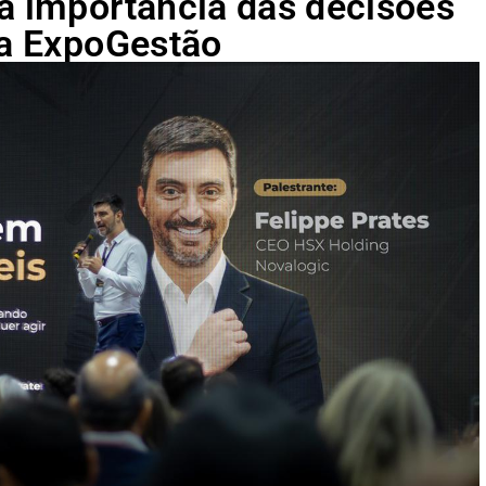
ca importância das decisões
na ExpoGestão