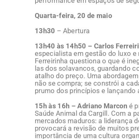
performance em espaços de segu
Quarta-feira, 20 de maio
13h30
– Abertura
13h40 às 14h50 – Carlos Ferreir
especialista em gestão do luxo e 
Ferreirinha questiona o que é in
las dos solavancos, guardando c
atalho do preço. Uma abordagem 
não se compra; se constrói a ca
prumo dos princípios e lançando 
15h às 16h – Adriano Marcon
é p
Saúde Animal da Cargill. Com a p
mercados maduros: a liderança d
provocará a revisão de muitos pr
importância de uma cultura orga