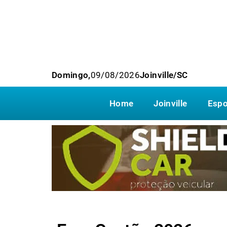
Domingo,
09/08/2026
Joinville/SC
Home
Joinville
Espo