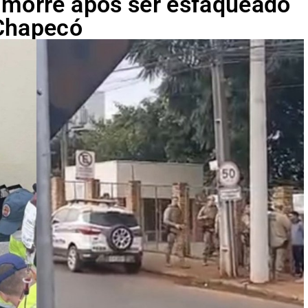
 morre após ser esfaqueado
 Chapecó