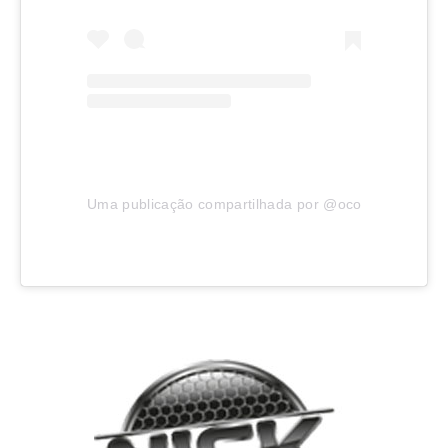
Uma publicação compartilhada por @ocorrenciajoinvil