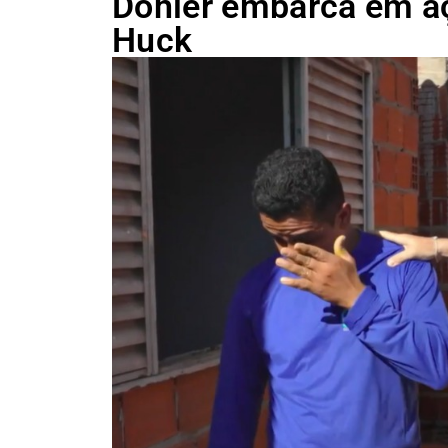
Döhler embarca em aç
Huck