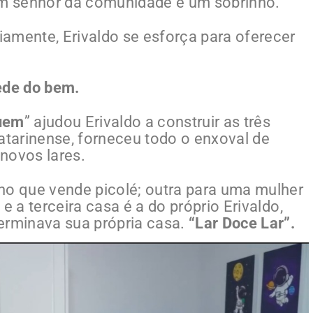
 um senhor da comunidade e um sobrinho.
amente, Erivaldo se esforça para oferecer
ede do bem.
Quem
” ajudou Erivaldo a construir as três
 catarinense, forneceu todo o enxoval de
novos lares.
no que vende picolé; outra para uma mulher
e a terceira casa é a do próprio Erivaldo,
erminava sua própria casa.
“Lar Doce Lar”.