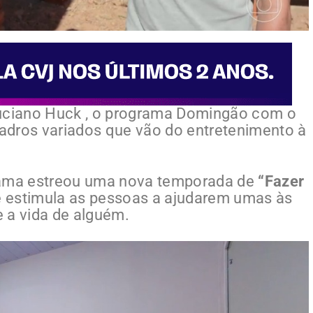
ciano Huck , o programa Domingão com o
adros variados que vão do entretenimento à
grama estreou uma nova temporada de
“Fazer
e estimula as pessoas a ajudarem umas às
 a vida de alguém.