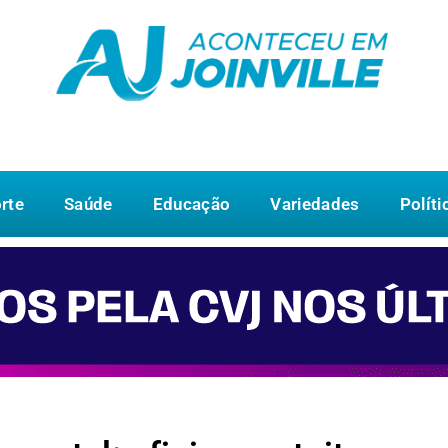
rte
Saúde
Educação
Variedades
Políti