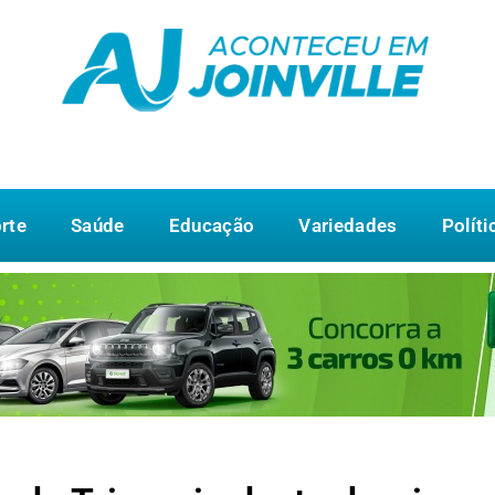
rte
Saúde
Educação
Variedades
Políti