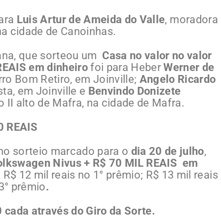
para
Luis Artur de Ameida do Valle
, moradora
na cidade de Canoinhas.
ana, que sorteou um
Casa no valor no valor
REAIS em dinheiro
foi para Heber
Werner de
rro Bom Retiro, em Joinville;
Angelo Ricardo
ta, em Joinville e
Benvindo Donizete
 II alto de Mafra, na cidade de Mafra.
00
REAIS
o sorteio marcado para o
dia 20 de julho
,
lkswagen Nivus + R$ 70 MIL REAIS em
R$ 12 mil reais no 1° prêmio; R$ 13 mil reais
 3° prêmio
.
cada através do Giro da Sorte.