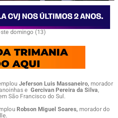
deste domingo (13)
ntemplou
Jeferson Luis Massaneiro,
morador
 Canoinhas e
Gercivan Pereira da Silva
,
em São Francisco do Sul.
emplou
Robson Miguel Soares,
morador do
lle.