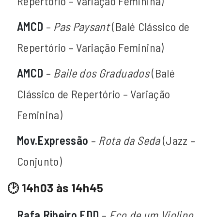
Repertório – Variação Feminina)
AMCD
–
Pas Paysant
(Balé Clássico de
Repertório – Variação Feminina)
AMCD
–
Baile dos Graduados
(Balé
Clássico de Repertório – Variação
Feminina)
Mov.Expressão
–
Rota da Seda
(Jazz –
Conjunto)
🕑 14h03 às 14h45
Rafa Ribeiro EDD
–
Eco de um Violino