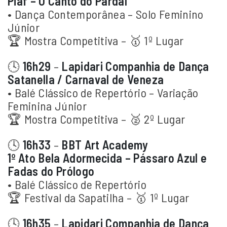
Piaf – O Canto do Pardal
• Dança Contemporânea – Solo Feminino
Júnior
🏆 Mostra Competitiva – 🥇 1º Lugar
🕓
16h29
–
Lapidari Companhia de Dança
Satanella / Carnaval de Veneza
• Balé Clássico de Repertório – Variação
Feminina Júnior
🏆 Mostra Competitiva – 🥈 2º Lugar
🕓
16h33
–
BBT Art Academy
1º Ato Bela Adormecida – Pássaro Azul e
Fadas do Prólogo
• Balé Clássico de Repertório
🏆 Festival da Sapatilha – 🥇 1º Lugar
🕓
16h35
–
Lapidari Companhia de Dança