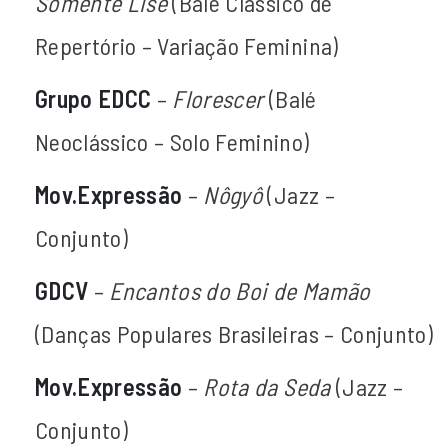
Somente Lise
(Balé Clássico de
Repertório – Variação Feminina)
Grupo EDCC
–
Florescer
(Balé
Neoclássico – Solo Feminino)
Mov.Expressão
–
Nôgyô
(Jazz –
Conjunto)
GDCV
–
Encantos do Boi de Mamão
(Danças Populares Brasileiras – Conjunto)
Mov.Expressão
–
Rota da Seda
(Jazz –
Conjunto)