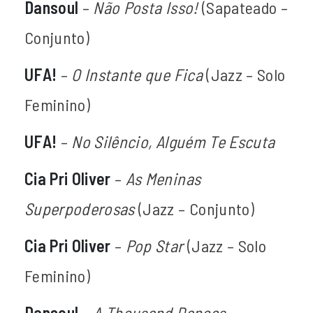
Dansoul
–
Não Posta Isso!
(Sapateado –
Conjunto)
UFA!
–
O Instante que Fica
(Jazz – Solo
Feminino)
UFA!
–
No Silêncio, Alguém Te Escuta
Cia Pri Oliver
–
As Meninas
Superpoderosas
(Jazz – Conjunto)
Cia Pri Oliver
–
Pop Star
(Jazz – Solo
Feminino)
Dansoul
–
A Thousand Dances