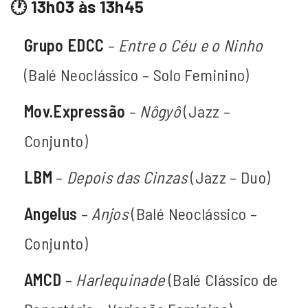
🕐 13h03 às 13h45
Grupo EDCC
–
Entre o Céu e o Ninho
(Balé Neoclássico – Solo Feminino)
Mov.Expressão
–
Nôgyô
(Jazz –
Conjunto)
LBM
–
Depois das Cinzas
(Jazz – Duo)
Angelus
–
Anjos
(Balé Neoclássico –
Conjunto)
AMCD
–
Harlequinade
(Balé Clássico de