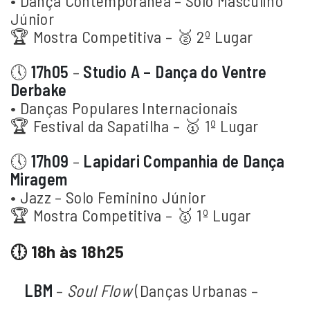
• Dança Contemporânea – Solo Masculino
Júnior
🏆 Mostra Competitiva – 🥈 2º Lugar
🕔
17h05
–
Studio A – Dança do Ventre
Derbake
• Danças Populares Internacionais
🏆 Festival da Sapatilha – 🥇 1º Lugar
🕔
17h09
–
Lapidari Companhia de Dança
Miragem
• Jazz – Solo Feminino Júnior
🏆 Mostra Competitiva – 🥇 1º Lugar
🕕 18h às 18h25
LBM
–
Soul Flow
(Danças Urbanas –