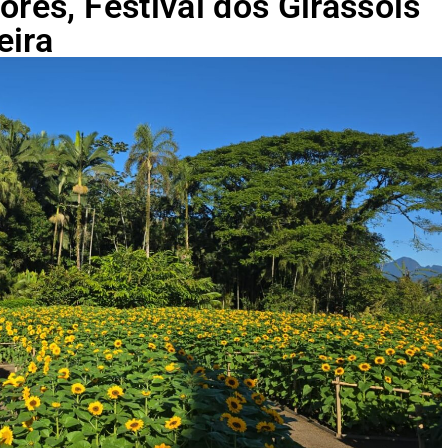
ores, Festival dos Girassóis
eira