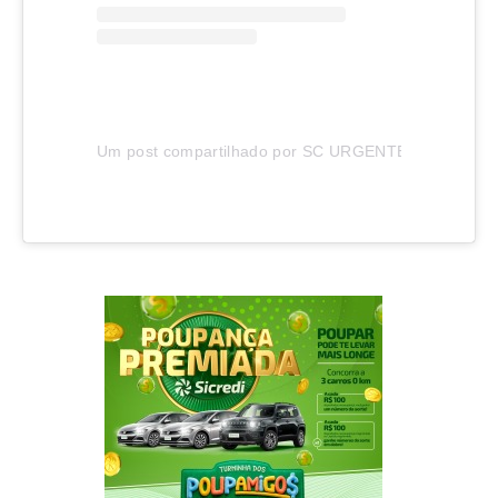
Um post compartilhado por SC URGENTE (@sc_urgen