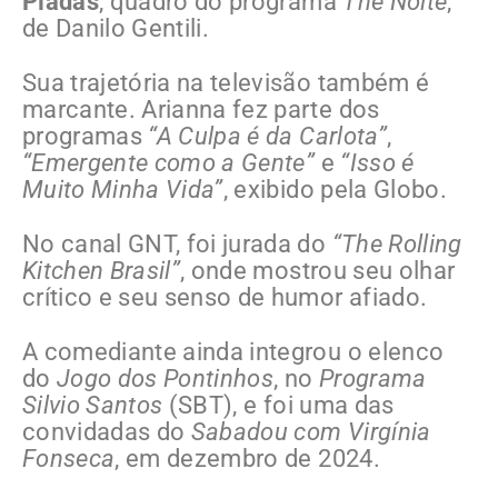
Piadas
, quadro do programa
The Noite
,
de Danilo Gentili.
Sua trajetória na televisão também é
marcante. Arianna fez parte dos
programas
“A Culpa é da Carlota”
,
“Emergente como a Gente”
e
“Isso é
Muito Minha Vida”
, exibido pela Globo.
No canal GNT, foi jurada do
“The Rolling
Kitchen Brasil”
, onde mostrou seu olhar
crítico e seu senso de humor afiado.
A comediante ainda integrou o elenco
do
Jogo dos Pontinhos
, no
Programa
Silvio Santos
(SBT), e foi uma das
convidadas do
Sabadou com Virgínia
Fonseca
, em dezembro de 2024.