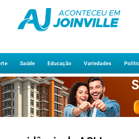
rte
Saúde
Educação
Variedades
Políti