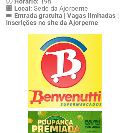
🕖
Horário:
19h
🏢
Local:
Sede da Ajorpeme
🎟️
Entrada gratuita
|
Vagas limitadas
|
Inscrições no site da Ajorpeme