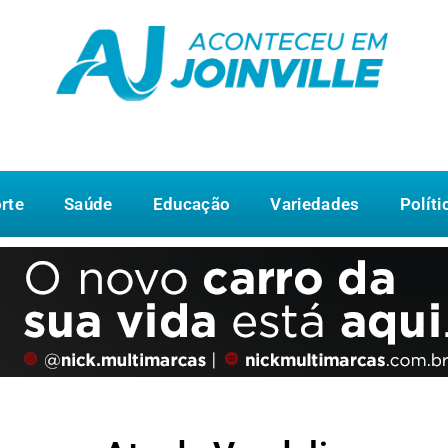
rte
Saúde
Educação
Variedades
Políti